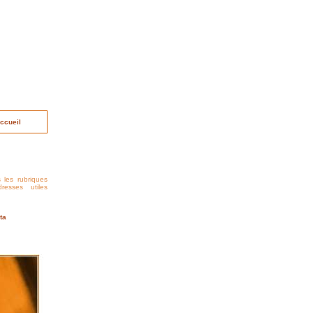
ccueil
s les rubriques
resses utiles
ta