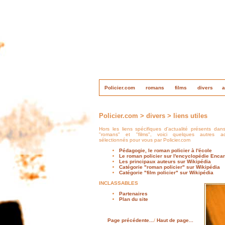
Policier.com
romans
films
divers
a
Policier.com > divers > liens utiles
Hors les liens spécifiques d'actualité présents dan
"romans" et "films", voici quelques autres ad
sélectionnés pour vous par Policier.com
Pédagogie, le roman policier à l'école
Le roman policier sur l'encyclopédie Encar
Les principaux auteurs sur Wikipédia
Catégorie "roman policier" sur Wikipédia
Catégorie "film policier" sur Wikipédia
INCLASSABLES
Partenaires
Plan du site
Page précédente...
/
Haut de page...